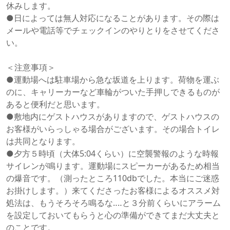
休みします。

●日によっては無人対応になることがあります。その際は
メールや電話等でチェックインのやりとりをさせてくださ
い。

＜注意事項＞

●運動場へは駐車場から急な坂道を上ります。荷物を運ぶ
のに、キャリーカーなど車輪がついた手押しできるものが
あると便利だと思います。

●敷地内にゲストハウスがありますので、ゲストハウスの
お客様がいらっしゃる場合がございます。その場合トイレ
は共同となります。

●夕方５時頃（大体5:04くらい）に空襲警報のような時報
サイレンが鳴ります。運動場にスピーカーがあるため相当
の爆音です。（測ったところ110dbでした。本当にご迷惑
お掛けします。）来てくださったお客様によるオススメ対
処法は、もうそろそろ鳴るな‥‥と３分前くらいにアラーム
を設定しておいてもらうと心の準備ができてまだ大丈夫と
のことです。
