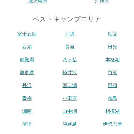
鹿児島県
沖縄県
ベストキャンプエリア
富士五湖
戸隠
秩父
西湖
長瀞
日光
御殿場
八ヶ岳
本栖湖
奥多摩
軽井沢
白浜
丹沢
河口湖
那須
青梅
小田原
糸島
湘南
山中湖
相模湖
清里
淡路島
伊勢志摩