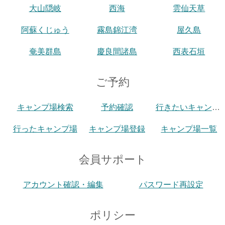
大山隠岐
西海
雲仙天草
阿蘇くじゅう
霧島錦江湾
屋久島
奄美群島
慶良間諸島
西表石垣
ご予約
キャンプ場検索
予約確認
行きたいキャンプ場
行ったキャンプ場
キャンプ場登録
キャンプ場一覧
会員サポート
アカウント確認・編集
パスワード再設定
ポリシー