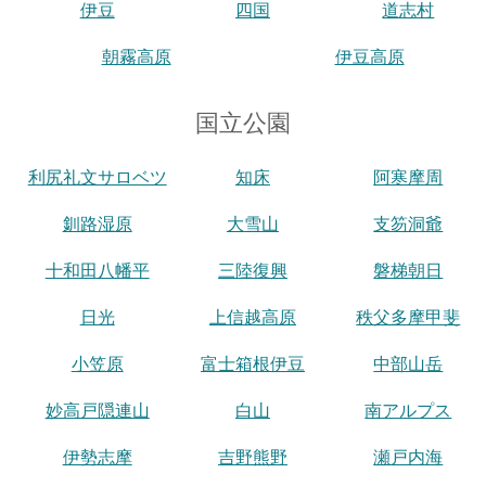
伊豆
四国
道志村
朝霧高原
伊豆高原
国立公園
利尻礼文サロベツ
知床
阿寒摩周
釧路湿原
大雪山
支笏洞爺
十和田八幡平
三陸復興
磐梯朝日
日光
上信越高原
秩父多摩甲斐
小笠原
富士箱根伊豆
中部山岳
妙高戸隠連山
白山
南アルプス
伊勢志摩
吉野熊野
瀬戸内海